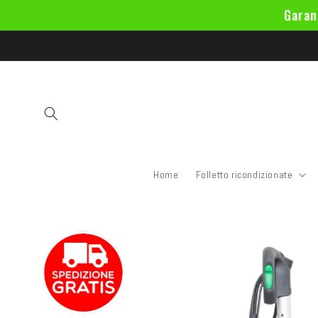
Vai
Garan
direttamente
ai contenuti
Home
Folletto ricondizionate
Passa alle
informazioni
sul
prodotto