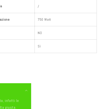
ia
/
razione
750 Watt
NO
Sì
a, infatti le
lta giusta.