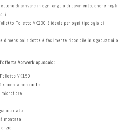
ettono di arrivare in ogni angolo di pavimento, anche negli
cili
Folletto Folletto VK200 è ideale per ogni tipologia di
e dimensioni ridotte è facilmente riponibile in sgabuzzini o
'offerta Vorwerk opuscolo:
 Folletto VK150
0 snodata con ruote
 microfibra
 già montato
già montata
ranzia