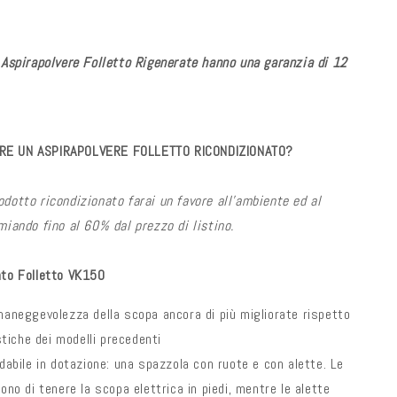
e Aspirapolvere Folletto Rigenerate hanno una garanzia di 12
RE UN ASPIRAPOLVERE FOLLETTO RICONDIZIONATO?
odotto ricondizionato farai un favore all'ambiente ed al
miando fino al 60% dal prezzo di listino.
ato Folletto VK150
aneggevolezza della scopa ancora di più migliorate rispetto
stiche dei modelli precedenti
abile in dotazione: una spazzola con ruote e con alette. Le
no di tenere la scopa elettrica in piedi, mentre le alette