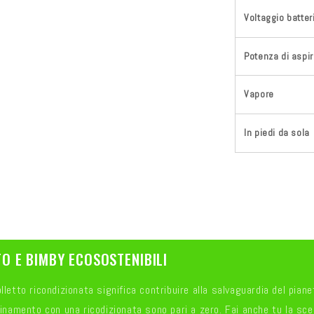
Voltaggio batter
Potenza di aspi
Vapore
In piedi da sola
O E BIMBY ECOSOSTENIBILI
letto ricondizionata significa contribuire alla salvaguardia del pianet
uinamento con una ricodizionata sono pari a zero. Fai anche tu la sce