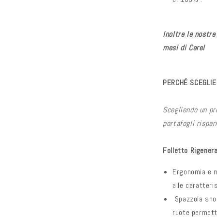
Inoltre le nostr
mesi di Carel
PERCHÉ SCEGLIE
Scegliendo un pr
portafogli rispar
Folletto Rigener
Ergonomia e m
alle caratteri
Spazzola snod
ruote permetto