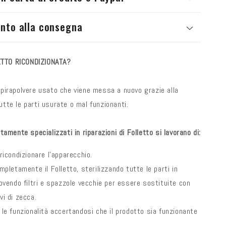
nto alla consegna
TTO RICONDIZIONATA?
spirapolvere usato che viene messa a nuovo grazie alla
utte le parti usurate o mal funzionanti.
ltamente specializzati in riparazioni di Folletto si lavorano di:
ricondizionare l'apparecchio.
mpletamente il Folletto, sterilizzando tutte le parti in
ovendo filtri e spazzole vecchie per essere sostituite con
vi di zecca.
le funzionalità accertandosi che il prodotto sia funzionante