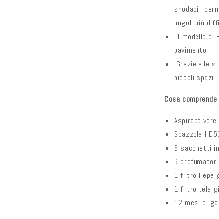
snodabili perm
angoli più diffi
Il modello di 
pavimento
Grazie alle su
piccoli spazi
Cosa comprende l
Aspirapolvere
Spazzola HD5
6 sacchetti in
6 profumatori
1 filtro Hepa
1 filtro tela 
12 mesi di ga