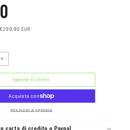
50
Prezzo
€299,90 EUR
In offerta
scontato
Aumenta
quantità
per
SCOPA
Aggiungi al carrello
A
ELETTRICA
K
VORWERK
O
FOLLETTO
VK150
Altre opzioni di pagamento
n carta di credito o Paypal