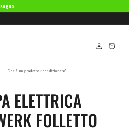
nsegna
Accedi
Carrello
a
Cos'è un prodotto ricondizionato?
A ELETTRICA
WERK FOLLETTO