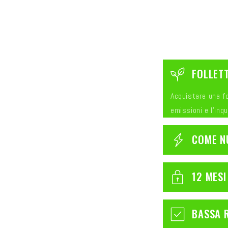
C
FOLLETT
o
Acquistare una fol
n
emissioni e l'inq
t
COME N
e
n
12 MESI
u
t
BASSA 