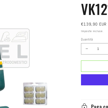
VK12
Prezzo
€139,90 EUR
di
Imposte incluse.
listino
Quantità
Diminuisci
quantità
per
SCOPA
ELETTRIC
VORWER
FOLLETT
VK121
Paga co