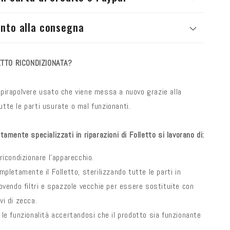
nto alla consegna
TTO RICONDIZIONATA?
spirapolvere usato che viene messa a nuovo grazie alla
utte le parti usurate o mal funzionanti.
ltamente specializzati in riparazioni di Folletto si lavorano di:
ricondizionare l'apparecchio.
mpletamente il Folletto, sterilizzando tutte le parti in
ovendo filtri e spazzole vecchie per essere sostituite con
vi di zecca.
le funzionalità accertandosi che il prodotto sia funzionante