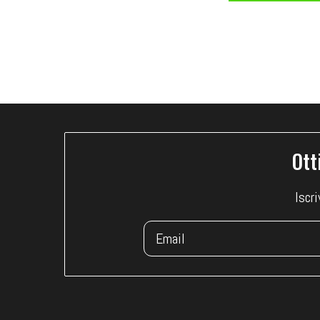
o
c
o
m
p
r
Ott
i
m
Iscri
i
b
i
l