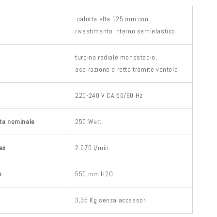
calotta alta 125 mm con
rivestimento interno semielastico
turbina radiale monostadio,
aspirazione diretta tramite ventola
220-240 V CA 50/60 Hz
ta nominale
250 Watt
ax
2.070 l/min.
x
550 mm H2O
3,35 Kg senza accessori