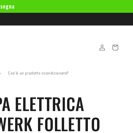
nsegna
Accedi
Carrello
a
Cos'è un prodotto ricondizionato?
A ELETTRICA
WERK FOLLETTO