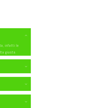
a, infatti le
lta giusta.