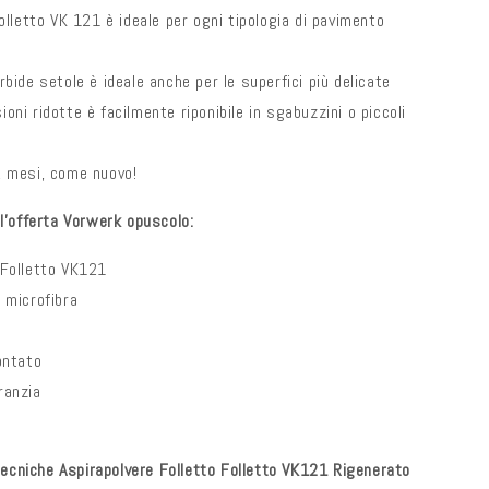
Folletto VK 121 è ideale per ogni tipologia di pavimento
rbide setole è ideale anche per le superfici più delicate
oni ridotte è facilmente riponibile in sgabuzzini o piccoli
2 mesi, come nuovo!
'offerta Vorwerk opuscolo:
 Folletto VK121
 microfibra
ontato
ranzia
tecniche Aspirapolvere Folletto Folletto VK121 Rigenerato