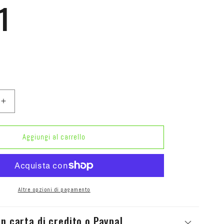
1
Aumenta
quantità
per
SCOPA
Aggiungi al carrello
A
ELETTRICA
K
VORWERK
O
FOLLETTO
VK121
Altre opzioni di pagamento
n carta di credito o Paypal