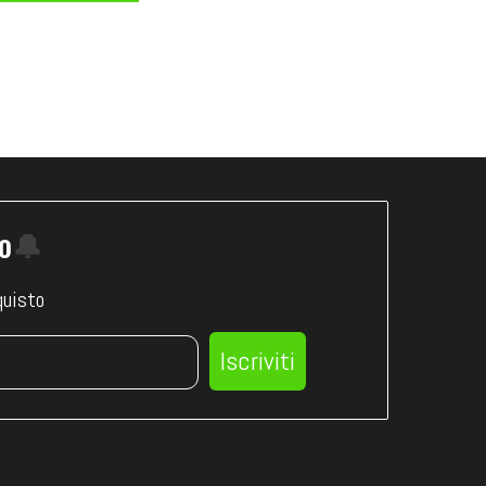
to
🔔
quisto
Iscriviti